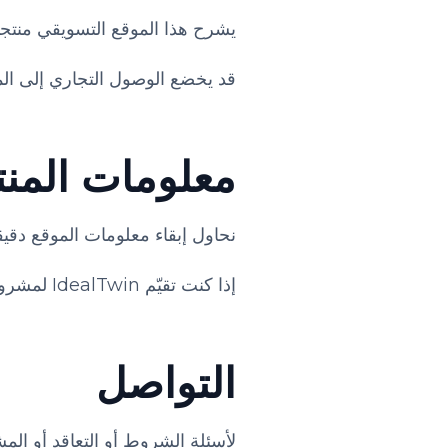
يشرح هذا الموقع التسويقي منتجات IdealTwin وتكاملاتها وأسعارها وخدماتها لفرق
قد يخضع الوصول التجاري إلى الم
معلومات المنت
نحاول إبقاء معلومات الموقع دقيق
إذا كنت تقيّم IdealTwin لمشروع، فاطلب تأكيداً مكتوباً للنطاق والمخرجات وشروط الدعم الخاصة بحسابك.
التواصل
لأسئلة الشروط أو التعاقد أو المش