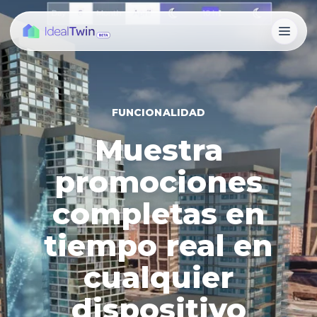
FUNCIONALIDAD
Muestra
promociones
completas en
tiempo real en
cualquier
dispositivo